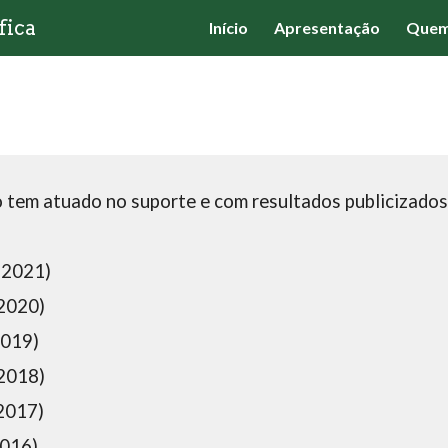
fica
Início
Apresentação
Quem
ip to main content
Skip to navigat
o tem atuado no suporte e com resultados publicizados
(202
1
)
2020)
2019)
2018)
2017)
2016)