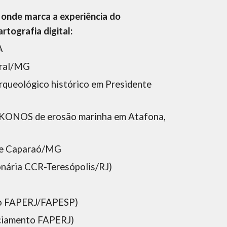
nde marca a experiência do 
tografia digital:
A
bral/MG
queológico histórico em Presidente 
IKONOS de erosão marinha em Atafona, 
 de Caparaó/MG
nária CCR-Teresópolis/RJ)
nto FAPERJ/FAPESP)
nciamento FAPERJ)